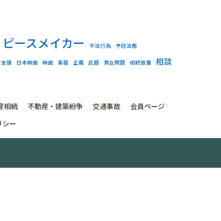
ピースメイカー
不法行為
予防法務
相談
方支援
日本映画
映画
楽器
正義
武器
男女問題
相続放棄
産相続
不動産・建築紛争
交通事故
会員ページ
リシー