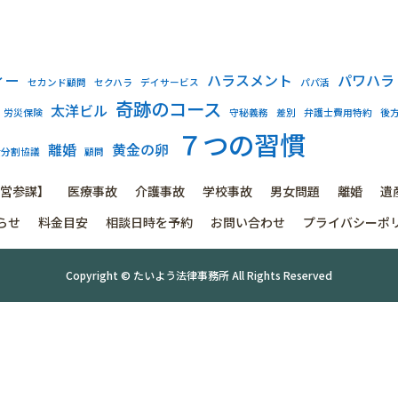
ィー
ハラスメント
パワハラ
セカンド顧問
セクハラ
デイサービス
パパ活
奇跡のコース
太洋ビル
労災保険
守秘義務
差別
弁護士費用特約
後
７つの習慣
離婚
黄金の卵
産分割協議
顧問
営参謀】
医療事故
介護事故
学校事故
男女問題
離婚
遺
らせ
料金目安
相談日時を予約
お問い合わせ
プライバシーポ
Copyright © たいよう法律事務所 All Rights Reserved