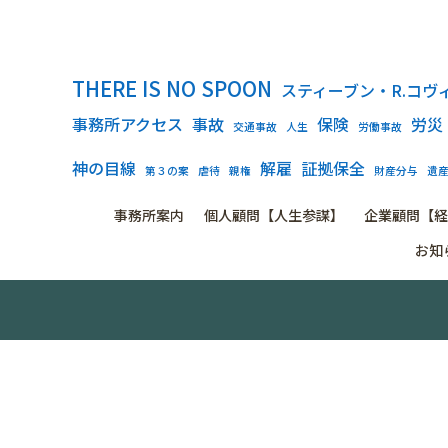
THERE IS NO SPOON
スティーブン・R.コヴ
事務所アクセス
事故
保険
労災
交通事故
人生
労働事故
神の目線
解雇
証拠保全
第３の案
虐待
親権
財産分与
遺
事務所案内
個人顧問【人生参謀】
企業顧問【経
お知