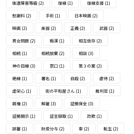
後遺障害等級
(2)
復縁
(1)
復縁支援
(1)
慰謝料
(2)
手術
(1)
日本映画
(2)
映画
(2)
楽器
(2)
正義
(2)
武器
(2)
男女問題
(2)
痴漢
(1)
相互依存
(2)
相続
(1)
相続放棄
(2)
相談
(3)
神の目線
(3)
窓口
(1)
第３の案
(2)
絶縁
(1)
署名
(1)
自殺
(2)
虐待
(2)
虚栄心
(1)
街の平和屋さん
(1)
裁判官
(1)
親権
(2)
解雇
(3)
証拠保全
(3)
証拠開示
(1)
証言録取
(1)
詐欺
(1)
誤審
(1)
財産分与
(2)
車
(2)
転生
(2)